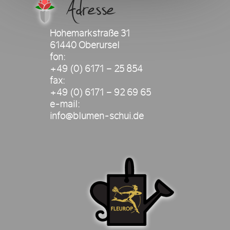
Adresse
Hohemarkstraße 31
61440 Oberursel
fon:
+49 (0) 6171 – 25 854
fax:
+49 (0) 6171 – 92 69 65
e-mail:
info@blumen-schui.de