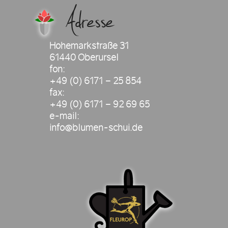
Adresse
Hohemarkstraße 31
61440 Oberursel
fon:
+49 (0) 6171 – 25 854
fax:
+49 (0) 6171 – 92 69 65
e-mail:
info@blumen-schui.de