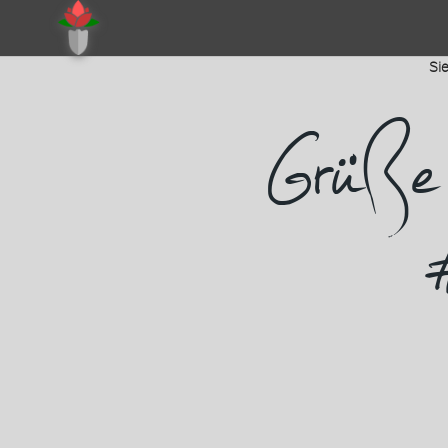
Sie
Grüße a