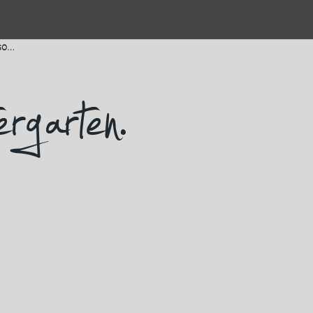
so…
rgarten.
…