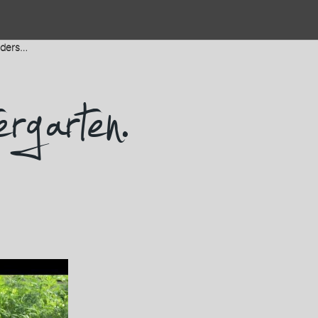
nders…
rgarten.
rs…