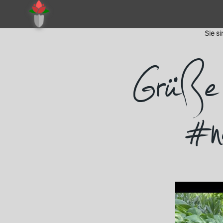
Sie si
Grüße a
#n