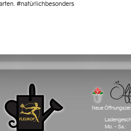
arten.
#
natürlichbesond
ers
Öffnu
Neue Öffnungszei
Ladengesch
Mo. - Sa.: