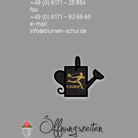
+49 (0) 6171 – 25 854
fax:
+49 (0) 6171 – 92 69 65
e-mail:
info@blumen-schui.de
Öffnungszeiten