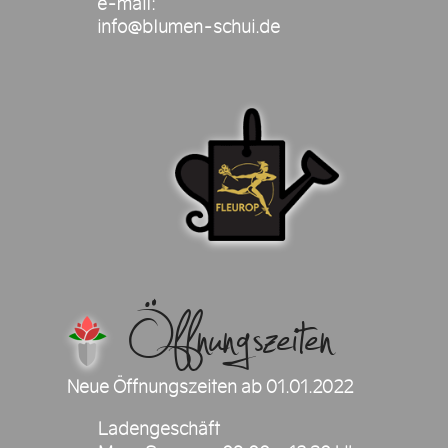
e-mail:
info@blumen-schui.de
Öffnungszeiten
Neue Öffnungszeiten ab 01.01.2022
Ladengeschäft