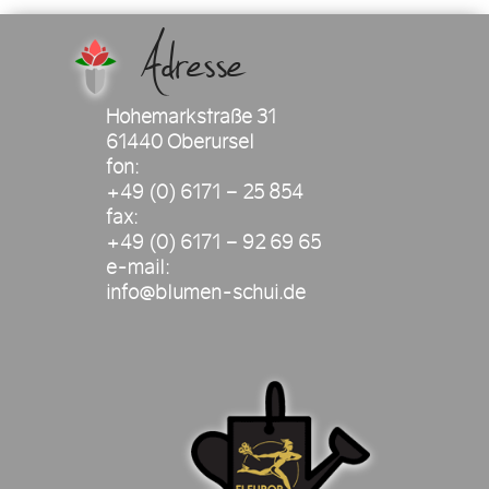
Adresse
Hohemarkstraße 31
61440 Oberursel
fon:
+49 (0) 6171 – 25 854
fax:
+49 (0) 6171 – 92 69 65
e-mail:
info@blumen-schui.de