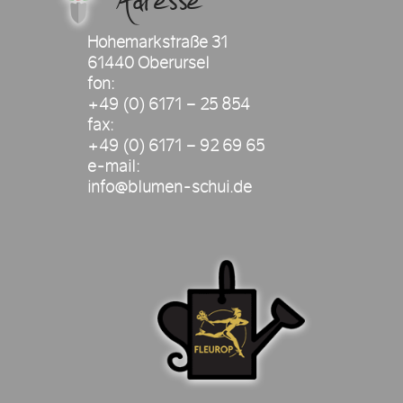
Hohemarkstraße 31
61440 Oberursel
fon:
+49 (0) 6171 – 25 854
fax:
+49 (0) 6171 – 92 69 65
e-mail:
info@blumen-schui.de