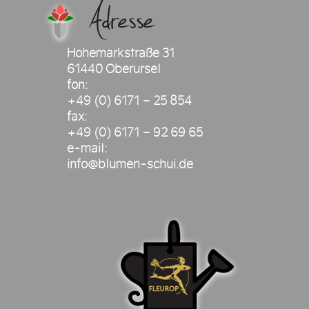
Adresse
Hohemarkstraße 31
61440 Oberursel
fon:
+49 (0) 6171 – 25 854
fax:
+49 (0) 6171 – 92 69 65
e-mail:
info@blumen-schui.de