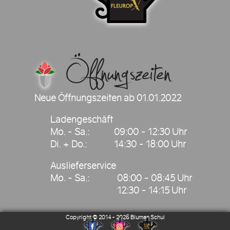
Öffnungszeiten
Neue Öffnungszeiten ab 01.01.2022
Ladengeschäft
Mo. - Sa.:
09:00 - 12:30 Uhr
Di. + Do.:
14:30 - 18:00 Uhr
Auslieferservice
Mo. - Sa.:
08:00 - 08:45 Uhr
12:30 - 14:15 Uhr
2026
Blumen Schui