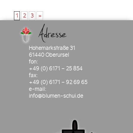
1
2
3
»
Adresse
Hohemarkstraße 31
61440 Oberursel
fon:
+49 (0) 6171 – 25 854
fax:
+49 (0) 6171 – 92 69 65
e-mail:
info@blumen-schui.de