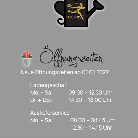
Öffnungszeiten
Neue Öffnungszeiten ab 01.01.2022
Ladengeschäft
Mo. - Sa.:
09:00 - 12:30 Uhr
Di. + Do.:
14:30 - 18:00 Uhr
Auslieferservice
Mo. - Sa.:
08:00 - 08:45 Uhr
12:30 - 14:15 Uhr