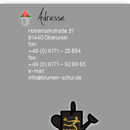
Adresse
Hohemarkstraße 31
61440 Oberursel
fon:
+49 (0) 6171 – 25 854
fax:
+49 (0) 6171 – 92 69 65
e-mail:
info@blumen-schui.de