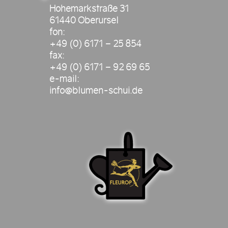
Hohemarkstraße 31
61440 Oberursel
fon:
+49 (0) 6171 – 25 854
fax:
+49 (0) 6171 – 92 69 65
e-mail:
info@blumen-schui.de