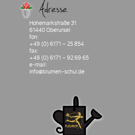
Adresse
Hohemarkstraße 31
61440 Oberursel
fon:
+49 (0) 6171 – 25 854
fax:
+49 (0) 6171 – 92 69 65
e-mail:
info@blumen-schui.de