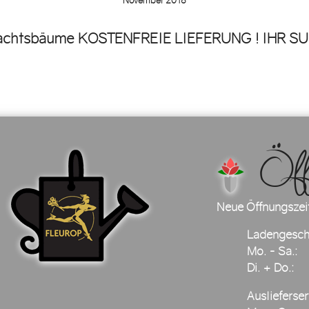
November 2018
hnachtsbäume KOSTENFREIE LIEFERUNG ! IHR S
Öffnu
Neue Öffnungszei
Ladengesch
Mo. - Sa.:
Di. + Do.:
Auslieferser