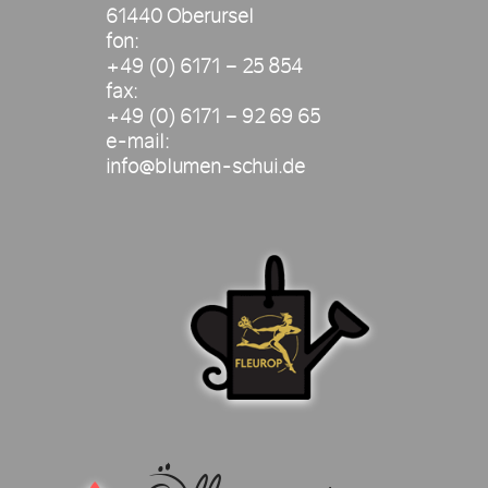
61440 Oberursel
fon:
+49 (0) 6171 – 25 854
fax:
+49 (0) 6171 – 92 69 65
e-mail:
info@blumen-schui.de