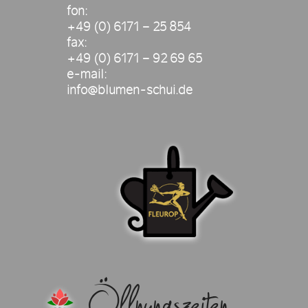
fon:
+49 (0) 6171 – 25 854
fax:
+49 (0) 6171 – 92 69 65
e-mail:
info@blumen-schui.de
Öffnungszeiten