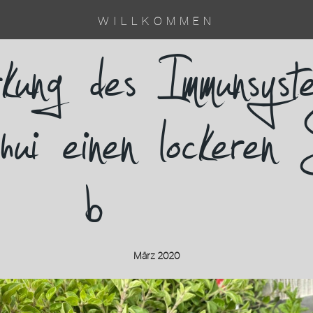
es
→
Zur Stärkung des Immunsystems empfieht Blumen Schui einen loc
WILLKOMMEN
ng des Immunsyste
ui einen lockeren 
b…
März 2020