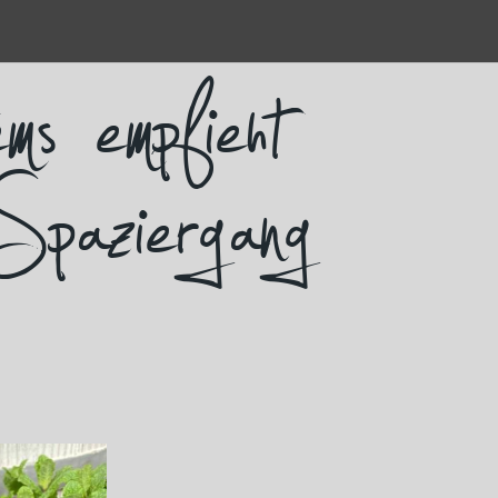
keren Spaziergang b…
ms empfieht
Spaziergang